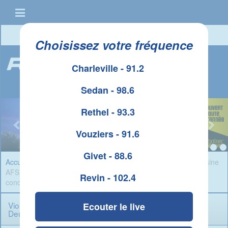
Connexion
|
Créer un compte
Choisissez votre fréquence
Charleville - 91.2
Sedan - 98.6
Rethel - 93.3
Vouziers - 91.6
Givet - 88.6
Accueil
»
Infos Ardennes
» Violences aggravées au sein de l'usine
AFS de Sedan : Deux employés reconnus coupables et
Revin - 102.4
condamnés
Violences aggravées au sein de l'usine AFS de Sedan :
Ecouter le live
Deux employés reconnus coupables et condamnés