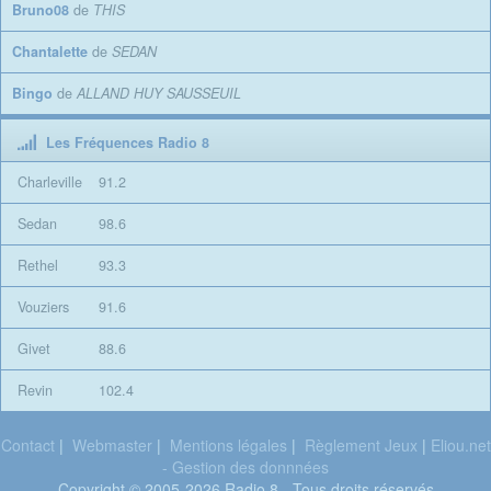
Bruno08
de
THIS
Chantalette
de
SEDAN
Bingo
de
ALLAND HUY SAUSSEUIL
Les Fréquences Radio 8
Charleville
91.2
Sedan
98.6
Rethel
93.3
Vouziers
91.6
Givet
88.6
Revin
102.4
Contact
|
Webmaster
|
Mentions légales
|
Règlement Jeux
|
Eliou.net
- Gestion des donnnées
Copyright © 2005-2026 Radio 8 - Tous droits réservés