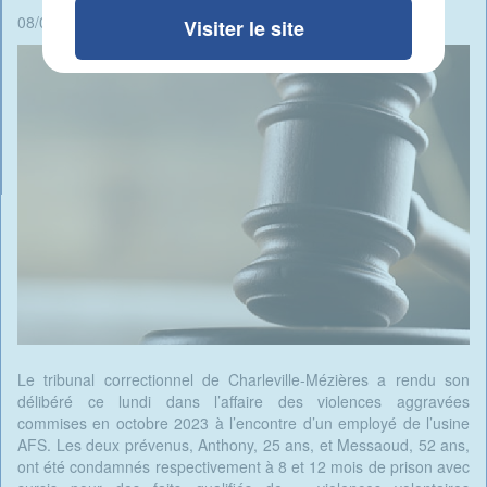
08/09/2025 - 14:32 -
Rédigé par Candide Blomme
Visiter le site
Le tribunal correctionnel de Charleville-Mézières a rendu son
délibéré ce lundi dans l’affaire des violences aggravées
commises en octobre 2023 à l’encontre d’un employé de l’usine
AFS. Les deux prévenus, Anthony, 25 ans, et Messaoud, 52 ans,
ont été condamnés respectivement à 8 et 12 mois de prison avec