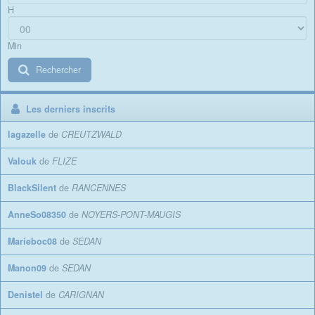
H
Min
Rechercher
Les derniers inscrits
lagazelle
de
CREUTZWALD
Valouk
de
FLIZE
BlackSilent
de
RANCENNES
AnneSo08350
de
NOYERS-PONT-MAUGIS
Marieboc08
de
SEDAN
Manon09
de
SEDAN
Denistel
de
CARIGNAN