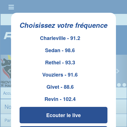
Connexion
|
Créer un compte
Choisissez votre fréquence
Charleville - 91.2
Sedan - 98.6
Rethel - 93.3
Vouziers - 91.6
Givet - 88.6
Accueil
» Contact » webmaster
Revin - 102.4
Nous contacter
Ecouter le live
Par téléphone