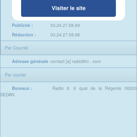
Studio :
03.24.27.45.46
Visiter le site
Admin. & Prog. :
03.24.27.66.72
Publicité :
03.24.27.58.69
Rédaction :
03.24.27.58.68
Par Courriel
Adresse générale
contact [a] radio8fm . com
Par courier
Bureaux :
Radio 8, 9 quai de la Régente 08200
SEDAN