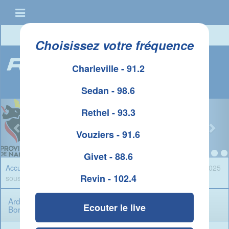
Connexion
|
Créer un compte
Choisissez votre fréquence
Charleville - 91.2
Sedan - 98.6
Rethel - 93.3
Vouziers - 91.6
Givet - 88.6
Accueil
»
Infos Ardennes
» Ardenne Métropole : « Un budget 2025
Revin - 102.4
sous pression » Boris Ravignon
Ardenne Métropole : « Un budget 2025 sous pression »
Ecouter le live
Boris Ravignon