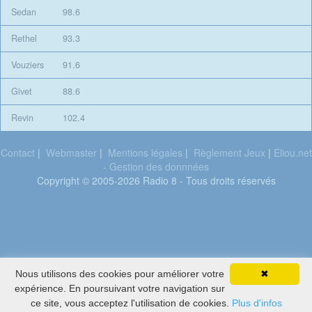
Sedan
98.6
Rethel
93.3
Vouziers
91.6
Givet
88.6
Revin
102.4
Contact
|
Webmaster
|
Mentions légales
|
Règlement Jeux
|
Eliou.net
- Gestion des donnnées
Copyright © 2005-2026 Radio 8 - Tous droits réservés
M Pokora
Nous utilisons des cookies pour améliorer votre
✖
Quand
expérience. En poursuivant votre navigation sur
Meme
ce site, vous acceptez l'utilisation de cookies.
Plus d'infos