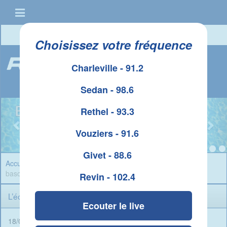
Connexion
|
Créer un compte
Choisissez votre fréquence
Charleville - 91.2
Sedan - 98.6
Rethel - 93.3
Vouziers - 91.6
Givet - 88.6
Accueil
»
Sport Ardennes
» L’éclairage du stade Dugauguez va
basculer en LED
Revin - 102.4
L’éclairage du stade Dugauguez va basculer en LED
Ecouter le live
18/02/2026 - 08:00 -
Rédigé par René Ait Braham