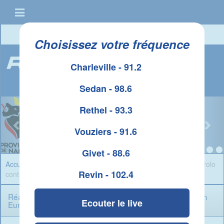
Connexion
|
Créer un compte
Choisissez votre fréquence
Charleville - 91.2
Sedan - 98.6
Rethel - 93.3
Vouziers - 91.6
Givet - 88.6
Accueil
»
Sport Ardennes
» Réaction parfaite des Flammes Carolo
Revin - 102.4
contre Bourges en Euroligue
Réaction parfaite des Flammes Carolo contre Bourges en
Ecouter le live
Euroligue