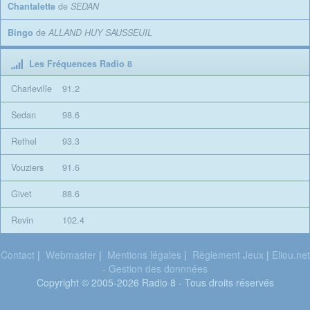
Chantalette
de
SEDAN
Bingo
de
ALLAND HUY SAUSSEUIL
Les Fréquences Radio 8
Charleville
91.2
Sedan
98.6
Rethel
93.3
Vouziers
91.6
Givet
88.6
Revin
102.4
Contact
|
Webmaster
|
Mentions légales
|
Règlement Jeux
|
Eliou.net
- Gestion des donnnées
Copyright © 2005-2026 Radio 8 - Tous droits réservés