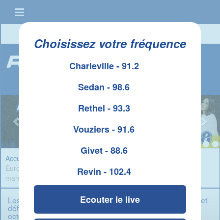
Connexion
|
Créer un compte
Choisissez votre fréquence
Charleville - 91.2
Sedan - 98.6
Rethel - 93.3
Vouziers - 91.6
Givet - 88.6
Accueil
»
Sport Ardennes
» Les Flammes Carolo lancent leur
Euroleague en fanfare et défient Bourges, un rdv à ne pas
Revin - 102.4
manquer ce samedi 11 octobre
Ecouter le live
Les Flammes Carolo lancent leur Euroleague en fanfare et
défient Bourges, un rdv à ne pas manquer ce samedi 11
octobre