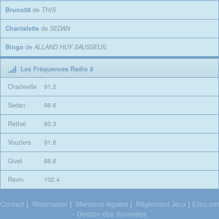
Bruno08
de
THIS
Chantalette
de
SEDAN
Bingo
de
ALLAND HUY SAUSSEUIL
Les Fréquences Radio 8
Charleville
91.2
Sedan
98.6
Rethel
93.3
Vouziers
91.6
Givet
88.6
Revin
102.4
Contact
|
Webmaster
|
Mentions légales
|
Règlement Jeux
|
Eliou.net
- Gestion des donnnées