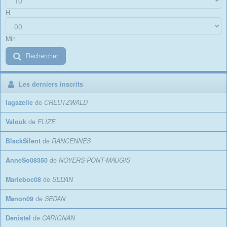
H
Min
Rechercher
Les derniers inscrits
lagazelle
de
CREUTZWALD
Valouk
de
FLIZE
BlackSilent
de
RANCENNES
AnneSo08350
de
NOYERS-PONT-MAUGIS
Marieboc08
de
SEDAN
Manon09
de
SEDAN
Denistel
de
CARIGNAN