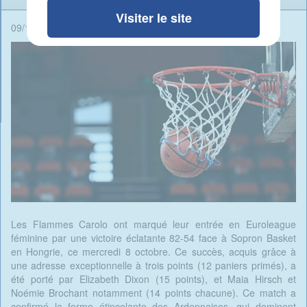
Visiter le site
09/10/2025 - 08:28 -
Rédigé par Candide Blomme
Les Flammes Carolo ont marqué leur entrée en Euroleague
féminine par une victoire éclatante 82-54 face à Sopron Basket
en Hongrie, ce mercredi 8 octobre. Ce succès, acquis grâce à
une adresse exceptionnelle à trois points (12 paniers primés), a
été porté par Elizabeth Dixon (15 points), et Maia Hirsch et
Noémie Brochant notamment (14 points chacune). Ce match a
confirmé la forme étincelante des Ardennaises, qui dominent