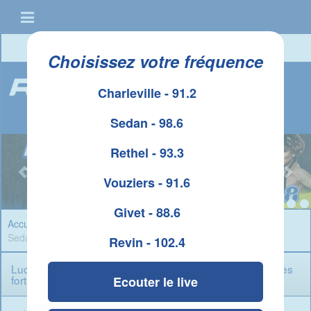
Connexion
|
Créer un compte
Choisissez votre fréquence
Charleville - 91.2
Sedan - 98.6
Rethel - 93.3
Vouziers - 91.6
Givet - 88.6
Accueil
»
Sport Ardennes
» Luc Sonor aux 90 ans de l’USB «
Sedan et moi un lien très fort »
Revin - 102.4
Luc Sonor aux 90 ans de l’USB « Sedan et moi un lien très
fort »
Ecouter le live