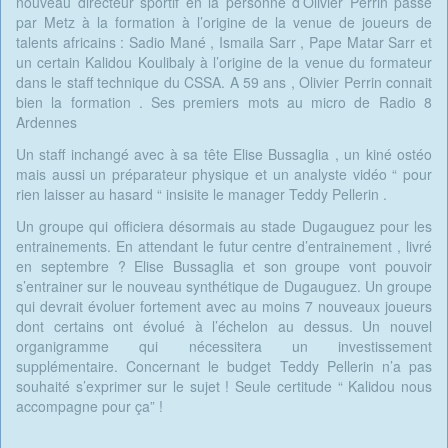
nouveau directeur sportif en la personne d’Olivier Perrin passé
par Metz à la formation à l’origine de la venue de joueurs de
talents africains : Sadio Mané , Ismaila Sarr , Pape Matar Sarr et
un certain Kalidou Koulibaly à l’origine de la venue du formateur
dans le staff technique du CSSA. A 59 ans , Olivier Perrin connait
bien la formation . Ses premiers mots au micro de Radio 8
Ardennes
Un staff inchangé avec à sa tête Elise Bussaglia , un kiné ostéo
mais aussi un préparateur physique et un analyste vidéo “ pour
rien laisser au hasard “ insisite le manager Teddy Pellerin .
Un groupe qui officiera désormais au stade Dugauguez pour les
entrainements. En attendant le futur centre d’entrainement , livré
en septembre ? Elise Bussaglia et son groupe vont pouvoir
s’entrainer sur le nouveau synthétique de Dugauguez. Un groupe
qui devrait évoluer fortement avec au moins 7 nouveaux joueurs
dont certains ont évolué à l’échelon au dessus. Un nouvel
organigramme qui nécessitera un investissement
supplémentaire. Concernant le budget Teddy Pellerin n’a pas
souhaité s’exprimer sur le sujet ! Seule certitude “ Kalidou nous
accompagne pour ça” !