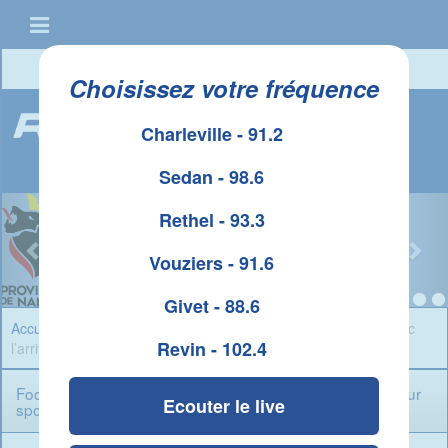
Connexion
|
Créer un compte
Choisissez votre fréquence
Charleville - 91.2
Sedan - 98.6
Rethel - 93.3
Vouziers - 91.6
Givet - 88.6
Accueil
»
Sport Ardennes
» Football : le CSSA se structure avec
Revin - 102.4
l’arrivée d’un directeur sportif expérimenté
Football : le CSSA se structure avec l’arrivée d’un directeur
Ecouter le live
sportif expérimenté