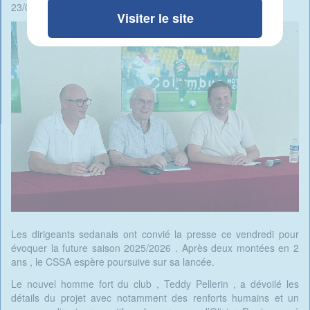
23/06/2025 - 06:25 -
Rédigé par René Ait Braham
Visiter le site
Les dirigeants sedanais ont convié la presse ce vendredi pour
évoquer la future saison 2025/2026 . Après deux montées en 2
ans , le CSSA espère poursuive sur sa lancée.
Le nouvel homme fort du club , Teddy Pellerin , a dévoilé les
détails du projet avec notamment des renforts humains et un