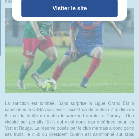
28/09/2024 - 15:53 -
Rédigé par René Ait Braham
Visiter le site
La sanction est tombée. Sans surprise la Ligue Grand Est a
sanctionné le CSSA pour avoir inscrit trop de mutés ( 7 au lieu de
6 ) sur la feuille de match le weekend dernier à Cernay . Une
victoire sur penalty (0-1) qui n’est donc pas entérinée pour les
Vert et Rouge. La réserve posée par le club marnais a donc porté
ses fruits, le club du président Guérin est sanctionné sur tapis