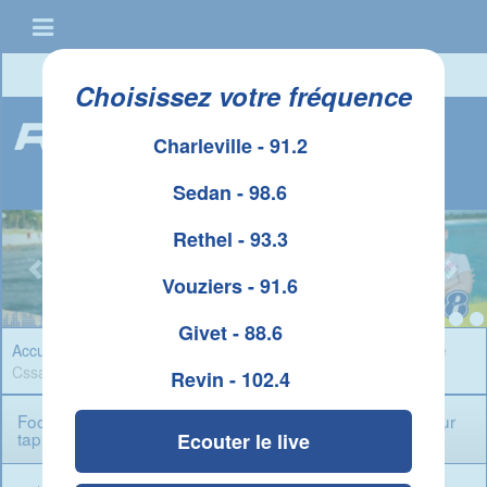
Connexion
|
Créer un compte
Choisissez votre fréquence
Charleville - 91.2
Sedan - 98.6
Rethel - 93.3
Vouziers - 91.6
Givet - 88.6
Accueil
»
Sport Ardennes
» Football : le couperet est tombé , le
Cssa perd 4 points sur tapis vert
Revin - 102.4
Football : le couperet est tombé , le Cssa perd 4 points sur
tapis vert
Ecouter le live