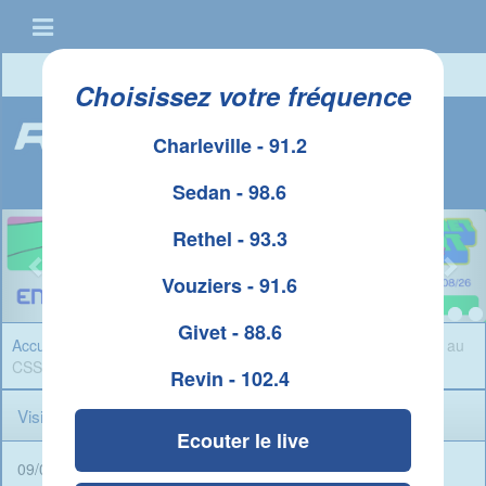
Connexion
|
Créer un compte
Choisissez votre fréquence
Charleville - 91.2
Sedan - 98.6
Rethel - 93.3
Vouziers - 91.6
Givet - 88.6
Accueil
»
Sport Ardennes
» Visite surprise de Kalidou Koulibaly au
CSSA
Revin - 102.4
Visite surprise de Kalidou Koulibaly au CSSA
Ecouter le live
09/07/2024 - 07:28 -
Rédigé par René Ait Braham