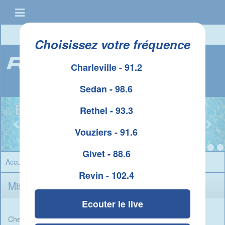
Connexion
|
Créer un compte
Choisissez votre fréquence
Charleville - 91.2
Sedan - 98.6
Rethel - 93.3
Vouziers - 91.6
Givet - 88.6
Accueil
» Page » Mise à jour du 03/11/2018
Revin - 102.4
Mise à jour du 03/11/2018
Ecouter le live
Cher internaute,