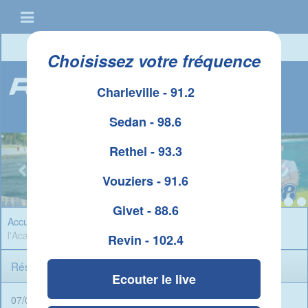
Connexion
|
Créer un compte
Choisissez votre fréquence
Charleville - 91.2
Sedan - 98.6
Rethel - 93.3
Vouziers - 91.6
Givet - 88.6
Accueil
»
Infos Ardennes
» Résultats du BAC 2026 dans
l'Académie de Reims
Revin - 102.4
Résultats du BAC 2026 dans l'Académie de Reims
Ecouter le live
07/07/2026 - 17:45 -
Rédigé par René Ait Braham