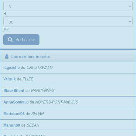
H
Min
Rechercher
Les derniers inscrits
lagazelle
de
CREUTZWALD
Valouk
de
FLIZE
BlackSilent
de
RANCENNES
AnneSo08350
de
NOYERS-PONT-MAUGIS
Marieboc08
de
SEDAN
Manon09
de
SEDAN