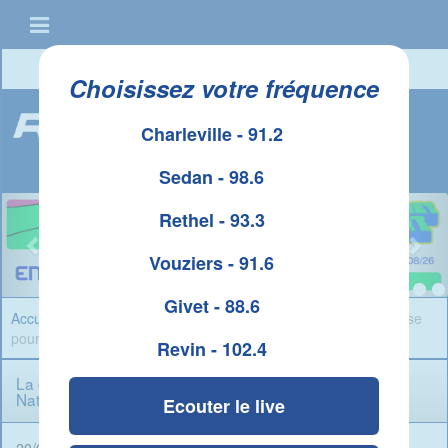
Connexion
|
Créer un compte
Choisissez votre fréquence
Charleville - 91.2
Sedan - 98.6
Rethel - 93.3
Vouziers - 91.6
Givet - 88.6
Accueil
»
Infos Ardennes
» La commune de Bazeilles se mobilise
pour la Fête de la Nature
Revin - 102.4
La commune de Bazeilles se mobilise pour la Fête de la
Nature
Ecouter le live