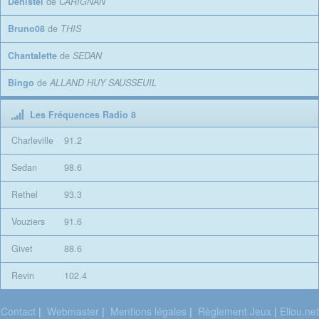
Denistel
de
CARIGNAN
Bruno08
de
THIS
Chantalette
de
SEDAN
Bingo
de
ALLAND HUY SAUSSEUIL
Les Fréquences Radio 8
Charleville
91.2
Sedan
98.6
Rethel
93.3
Vouziers
91.6
Givet
88.6
Revin
102.4
Contact
|
Webmaster
|
Mentions légales
|
Règlement Jeux
|
Eliou.net