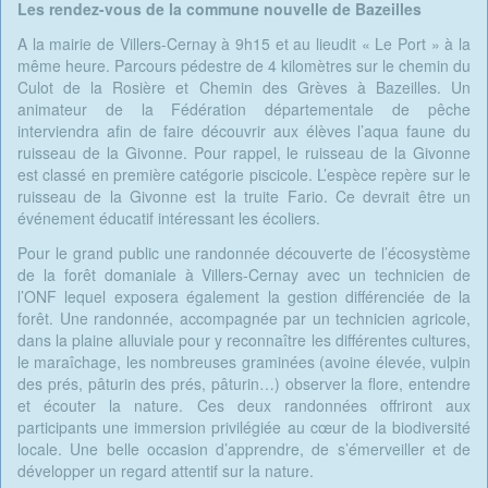
Les rendez-vous de la commune nouvelle de Bazeilles
A la mairie de Villers-Cernay à 9h15 et au lieudit « Le Port » à la
même heure. Parcours pédestre de 4 kilomètres sur le chemin du
Culot de la Rosière et Chemin des Grèves à Bazeilles. Un
animateur de la Fédération départementale de pêche
interviendra afin de faire découvrir aux élèves l’aqua faune du
ruisseau de la Givonne. Pour rappel, le ruisseau de la Givonne
est classé en première catégorie piscicole. L’espèce repère sur le
ruisseau de la Givonne est la truite Fario. Ce devrait être un
événement éducatif intéressant les écoliers.
Pour le grand public une randonnée découverte de l’écosystème
de la forêt domaniale à Villers-Cernay avec un technicien de
l’ONF lequel exposera également la gestion différenciée de la
forêt. Une randonnée, accompagnée par un technicien agricole,
dans la plaine alluviale pour y reconnaître les différentes cultures,
le maraîchage, les nombreuses graminées (avoine élevée, vulpin
des prés, pâturin des prés, pâturin…) observer la flore, entendre
et écouter la nature. Ces deux randonnées offriront aux
participants une immersion privilégiée au cœur de la biodiversité
locale. Une belle occasion d’apprendre, de s’émerveiller et de
développer un regard attentif sur la nature.