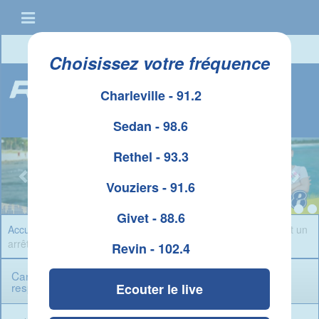
Connexion
|
Créer un compte
Choisissez votre fréquence
Charleville - 91.2
Sedan - 98.6
Rethel - 93.3
Vouziers - 91.6
Givet - 88.6
Accueil
»
Infos Ardennes
» Carignan : un homme de 29 ans fait un
arrêt cardio respiratoire en pleine rue
Revin - 102.4
Carignan : un homme de 29 ans fait un arrêt cardio
respiratoire en pleine rue
Ecouter le live