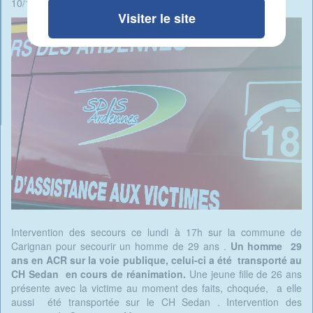
10/11/2025 - 19:28 -
Rédigé par René Ait Braham
Visiter le site
Intervention des secours ce lundi à 17h sur la commune de
Carignan pour secourir un homme de 29 ans .
Un homme 29
ans en ACR sur la voie publique, celui-ci a été transporté au
CH Sedan en cours de réanimation.
Une jeune fille de 26 ans
présente avec la victime au moment des faits, choquée, a elle
aussi été transportée sur le CH Sedan . Intervention des