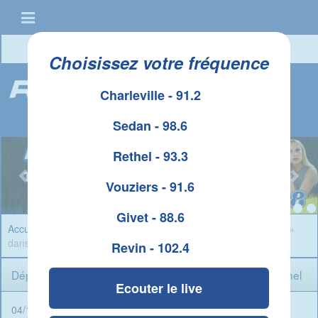
Connexion
|
Créer un compte
Choisissez votre fréquence
Charleville - 91.2
Sedan - 98.6
Rethel - 93.3
Vouziers - 91.6
Givet - 88.6
Accueil
»
Infos Ardennes
» Déploiement du dispositif « Angéla »
dans la ville de Rethel
Revin - 102.4
Déploiement du dispositif « Angéla » dans la ville de Rethel
Ecouter le live
04/11/2025 - 07:30 -
Rédigé par René Ait Braham