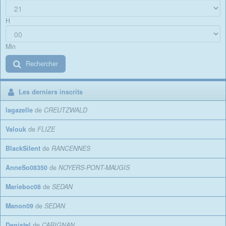
H
Min
Rechercher
Les derniers inscrits
lagazelle
de
CREUTZWALD
Valouk
de
FLIZE
BlackSilent
de
RANCENNES
AnneSo08350
de
NOYERS-PONT-MAUGIS
Marieboc08
de
SEDAN
Manon09
de
SEDAN
Denistel
de
CARIGNAN