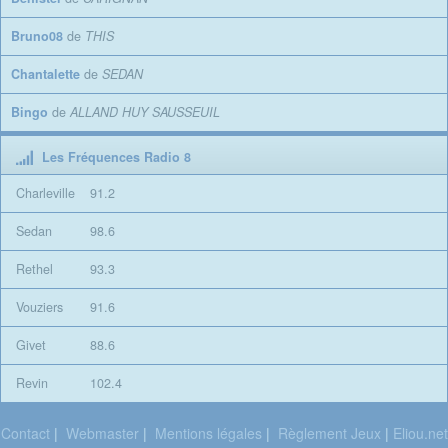
Bruno08
de
THIS
Chantalette
de
SEDAN
Bingo
de
ALLAND HUY SAUSSEUIL
Les Fréquences Radio 8
Charleville
91.2
Sedan
98.6
Rethel
93.3
Vouziers
91.6
Givet
88.6
Revin
102.4
Contact
|
Webmaster
|
Mentions légales
|
Règlement Jeux
|
Eliou.net