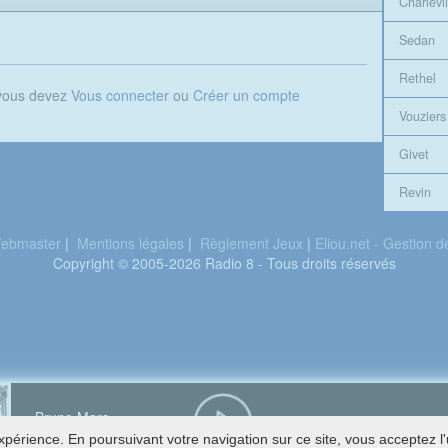
Charlevil
Sedan
Rethel
 vous devez
Vous connecter
ou
Créer un compte
Vouziers
Givet
Revin
ebmaster
|
Mentions légales
|
Règlement Jeux
|
Eliou.net - Gestion 
Copyright © 2005-2026 Radio 8 - Tous droits réservés
Bruno Mars
I Just Might
périence. En poursuivant votre navigation sur ce site, vous acceptez l'u