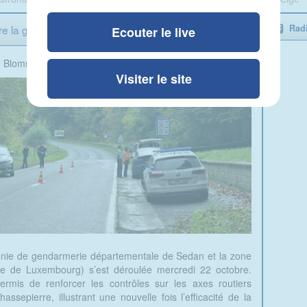
re la gendarmerie Française et la police Belge
Radi
Ecouter le live
e Blomme
Visiter le site
gnie de gendarmerie départementale de Sedan et la zone
ce de Luxembourg) s’est déroulée mercredi 22 octobre.
permis de renforcer les contrôles sur les axes routiers
epierre, illustrant une nouvelle fois l’efficacité de la