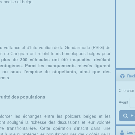
rançaise et belge.
rveillance et d’Intervention de la Gendarmerie (PSIG) de
 de Carignan ont rejoint leurs homologues belges pour
 plus de 300 véhicules ont été inspectés, révélant
identogènes. Parmi les manquements relevés figurent
 ou sous l’emprise de stupéfiants, ainsi que des
Rech
rmis
.
Chercher 
curité des populations
Avant
Re
forcer les échanges entre les policiers belges et les
nt souligné la richesse des discussions et leur volonté
é transfrontalière. Cette opération s’inscrit dans une
Les d
nt à mieux protéger les populations des deux côtés de la