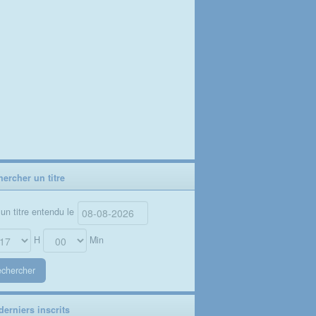
ercher un titre
un titre entendu le
H
Min
chercher
erniers inscrits