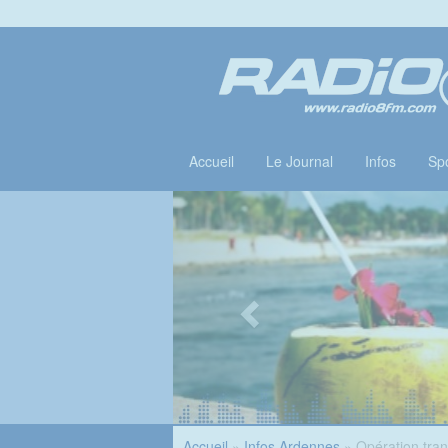
Accueil
Le Journal
Infos
Spo
Accueil
»
Infos Ardennes
» Opération trans