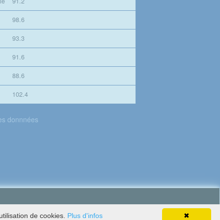
le
91.2
98.6
93.3
91.6
88.6
102.4
des donnnées
tilisation de cookies.
Plus d'infos
✖