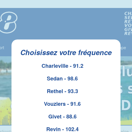
rt
Jeux
Liste des Gagnants
Le Top 10
Horoscope
Choisissez votre fréquence
Charleville - 91.2
Sedan - 98.6
Rethel - 93.3
Vouziers - 91.6
Givet - 88.6
Revin - 102.4
frontalière réussie entre la gendarmerie Française et la police Belge