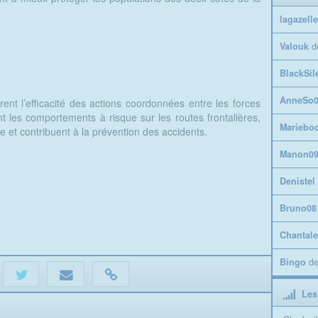
lagazelle
Valouk
d
BlackSil
AnneSo0
ent l’efficacité des actions coordonnées entre les forces
nt les comportements à risque sur les routes frontalières,
Mariebo
ère et contribuent à la prévention des accidents.
Manon0
Denistel
Bruno08
Chantale
Bingo
d
Les