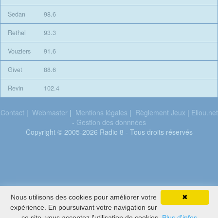
Sedan
98.6
Rethel
93.3
Vouziers
91.6
Givet
88.6
Revin
102.4
Contact
|
Webmaster
|
Mentions légales
|
Règlement Jeux
|
Eliou.net
- Gestion des donnnées
Copyright © 2005-2026 Radio 8 - Tous droits réservés
Julien Lieb
Nous utilisons des cookies pour améliorer votre
✖
Dis moi ou
expérience. En poursuivant votre navigation sur
(feat Otta)
ce site, vous acceptez l'utilisation de cookies.
Plus d'infos