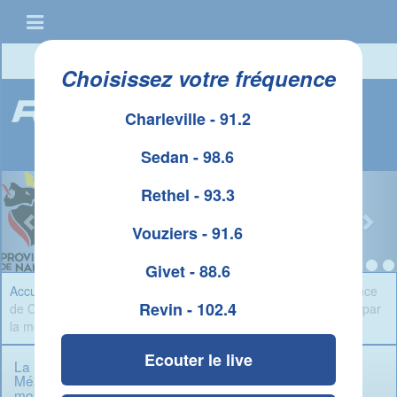
Connexion
|
Créer un compte
Choisissez votre fréquence
Charleville - 91.2
Sedan - 98.6
Rethel - 93.3
Vouziers - 91.6
Givet - 88.6
Accueil
»
Infos Ardennes
» La Basilique Notre-Dame d'Espérance
Revin - 102.4
de Charleville-Mézières : Un patrimoine en passe d'être sauvé par
la mobilisation et le Loto du Patrimoine
Ecouter le live
La Basilique Notre-Dame d'Espérance de Charleville-
Mézières : Un patrimoine en passe d'être sauvé par la
mobilisation et le Loto du Patrimoine