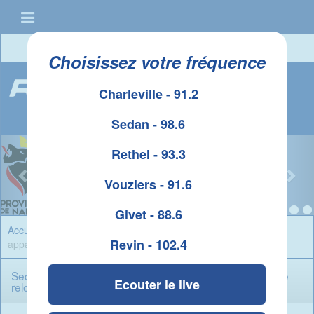
Connexion
|
Créer un compte
Choisissez votre fréquence
Charleville - 91.2
Sedan - 98.6
Rethel - 93.3
Vouziers - 91.6
Givet - 88.6
Accueil
»
Infos Ardennes
» Sedan : départ de feu dans un
Revin - 102.4
appartement , une femme relogée
Sedan : départ de feu dans un appartement , une femme
Ecouter le live
relogée