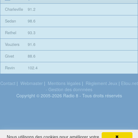
Charleville
91.2
Sedan
98.6
Rethel
93.3
Vouziers
91.6
Givet
88.6
Revin
102.4
Contact
|
Webmaster
|
Mentions légales
|
Règlement Jeux
|
Eliou.net
- Gestion des donnnées
Copyright © 2005-2026 Radio 8 - Tous droits réservés
Vianney &
Nous utilisons des cookies pour améliorer votre
✖