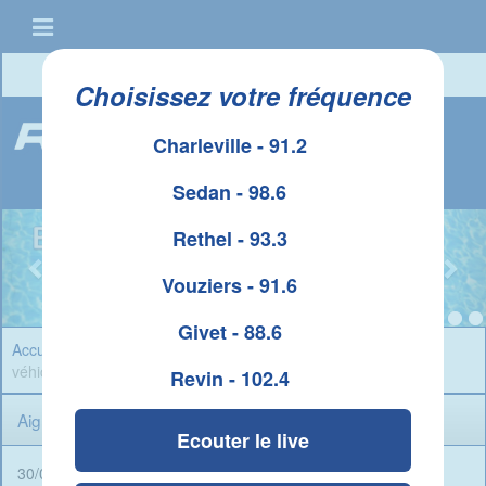
Connexion
|
Créer un compte
Choisissez votre fréquence
Charleville - 91.2
Sedan - 98.6
Rethel - 93.3
Vouziers - 91.6
Givet - 88.6
Accueil
»
Infos Ardennes
» Aiglemont : collision entre deux
véhicules , deux blessés
Revin - 102.4
Aiglemont : collision entre deux véhicules , deux blessés
Ecouter le live
30/06/2025 - 14:47 -
Rédigé par René Ait Braham