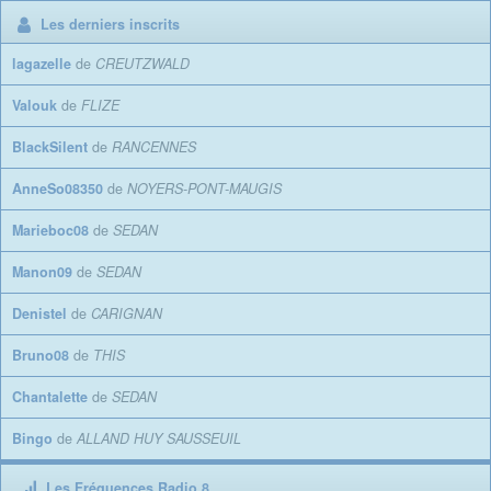
Les derniers inscrits
lagazelle
de
CREUTZWALD
Valouk
de
FLIZE
BlackSilent
de
RANCENNES
AnneSo08350
de
NOYERS-PONT-MAUGIS
Marieboc08
de
SEDAN
Manon09
de
SEDAN
Denistel
de
CARIGNAN
Bruno08
de
THIS
Chantalette
de
SEDAN
Bingo
de
ALLAND HUY SAUSSEUIL
Les Fréquences Radio 8