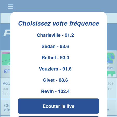
Connexion
|
Créer un compte
Choisissez votre fréquence
Charleville - 91.2
Sedan - 98.6
Rethel - 93.3
Vouziers - 91.6
Givet - 88.6
Accueil
»
Infos Ardennes
» Cheveuges : un hangar agricole ravagé
par les flammes , d'importants moyens déployés pour circonscrire
Revin - 102.4
le sinistre
Cheveuges : un hangar agricole ravagé par les flammes ,
Ecouter le live
d'importants moyens déployés pour circonscrire le sinistre