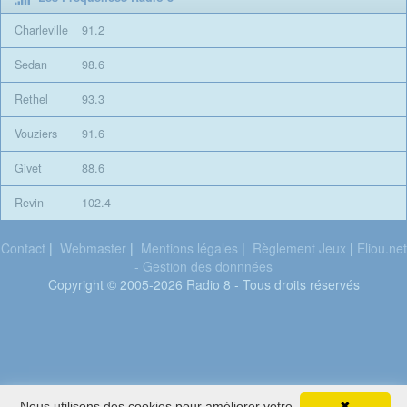
Charleville
91.2
Sedan
98.6
Rethel
93.3
Vouziers
91.6
Givet
88.6
Revin
102.4
Contact
|
Webmaster
|
Mentions légales
|
Règlement Jeux
|
Eliou.net
- Gestion des donnnées
Copyright © 2005-2026 Radio 8 - Tous droits réservés
Pink
Nous utilisons des cookies pour améliorer votre
✖