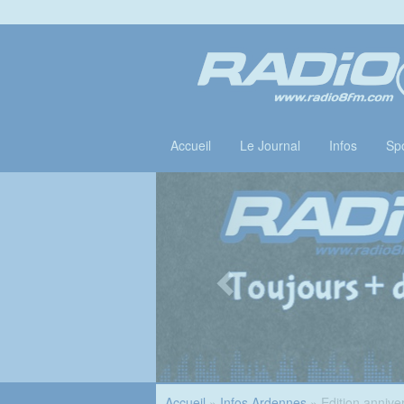
Accueil
Le Journal
Infos
Spo
Accueil
»
Infos Ardennes
» Edition annive