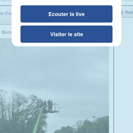
res d'endurance des tracteurs tondeuses ce week-
Radi
Ecouter le live
e Blomme
Visiter le site