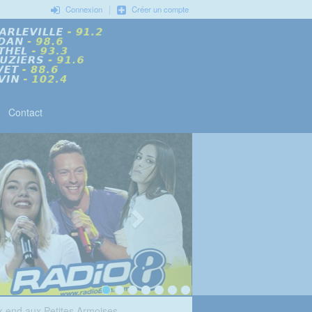
|
Connexion
Créer un compte
Contact
k-end aux Petites Armoises