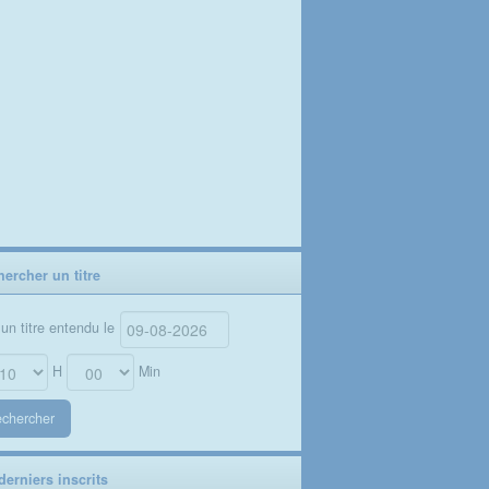
ercher un titre
un titre entendu le
H
Min
chercher
erniers inscrits