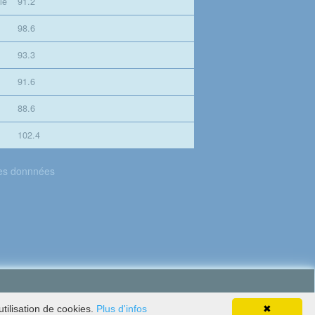
le
91.2
98.6
93.3
91.6
88.6
102.4
des donnnées
tilisation de cookies.
Plus d'infos
✖