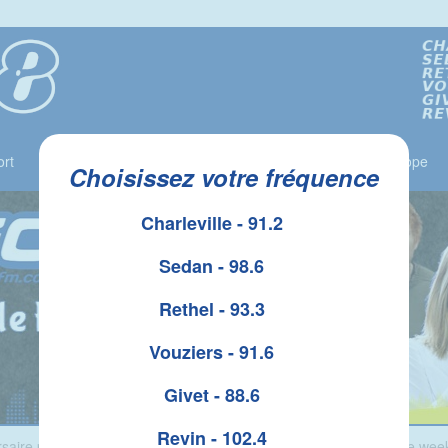
rt
Jeux
Liste des Gagnants
Le Top 10
Horoscope
Choisissez votre fréquence
Charleville - 91.2
Sedan - 98.6
Rethel - 93.3
Vouziers - 91.6
Givet - 88.6
Revin - 102.4
rsaire pour les 24 heures d'endurance des tracteurs tondeuses ce wee