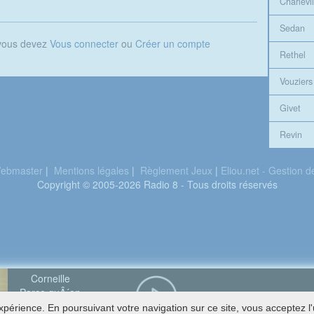
Charlevil
Sedan
 vous devez
Vous connecter
ou
Créer un compte
Rethel
Vouziers
Givet
Revin
ebmaster
|
Mentions légales
|
Règlement Jeux
|
Eliou.net - Gestion 
Copyright © 2005-2026 Radio 8 - Tous droits réservés
Corneille
Parce quÂ´on
vient de loin
périence. En poursuivant votre navigation sur ce site, vous acceptez l'u