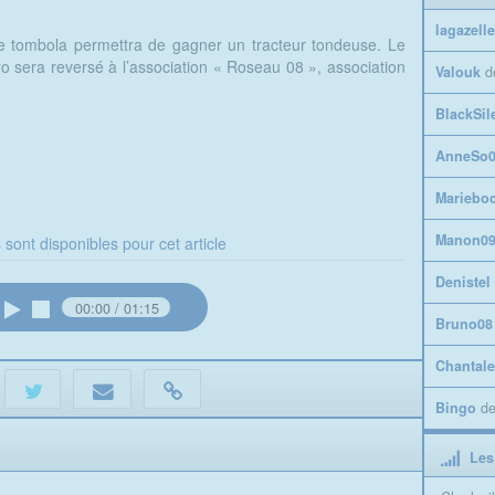
lagazelle
 tombola permettra de gagner un tracteur tondeuse. Le
ro sera reversé à l’association « Roseau 08 », association
Valouk
d
BlackSil
AnneSo0
Mariebo
Manon0
 sont disponibles pour cet article
Denistel
00:00
01:15
Bruno08
Chantale
Bingo
d
Les