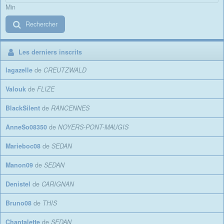
Min
Rechercher
Les derniers inscrits
lagazelle
de
CREUTZWALD
Valouk
de
FLIZE
BlackSilent
de
RANCENNES
AnneSo08350
de
NOYERS-PONT-MAUGIS
Marieboc08
de
SEDAN
Manon09
de
SEDAN
Denistel
de
CARIGNAN
Bruno08
de
THIS
Chantalette
de
SEDAN