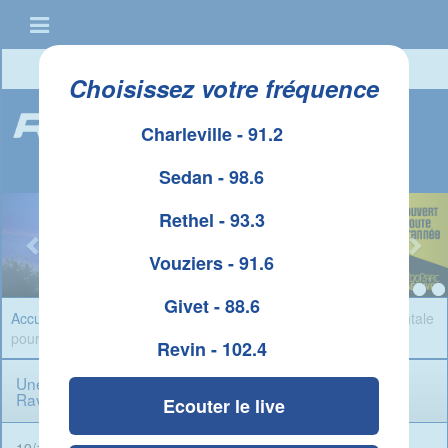
Connexion
|
Créer un compte
Choisissez votre fréquence
Charleville - 91.2
Sedan - 98.6
Rethel - 93.3
Vouziers - 91.6
Givet - 88.6
Accueil
»
Infos Ardennes
» Une nouvelle mission gouvernementale
pour Boris Ravignon
Revin - 102.4
Une nouvelle mission gouvernementale pour Boris
Ravignon
Ecouter le live