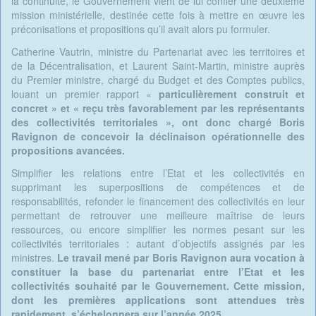
la continuité, le Gouvernement vient de lui confier une deuxième
mission ministérielle, destinée cette fois à mettre en œuvre les
préconisations et propositions qu’il avait alors pu formuler.
Catherine Vautrin, ministre du Partenariat avec les territoires et
de la Décentralisation, et Laurent Saint-Martin, ministre auprès
du Premier ministre, chargé du Budget et des Comptes publics,
louant un premier rapport «
particulièrement construit et
concret » et « reçu très favorablement par les représentants
des collectivités territoriales », ont donc chargé Boris
Ravignon de concevoir la déclinaison opérationnelle des
propositions avancées.
Simplifier les relations entre l’Etat et les collectivités en
supprimant les superpositions de compétences et de
responsabilités, refonder le financement des collectivités en leur
permettant de retrouver une meilleure maîtrise de leurs
ressources, ou encore simplifier les normes pesant sur les
collectivités territoriales : autant d’objectifs assignés par les
ministres.
Le travail mené par Boris Ravignon aura vocation à
constituer la base du partenariat entre l’Etat et les
collectivités souhaité par le Gouvernement. Cette mission,
dont les premières applications sont attendues très
rapidement, s’échelonnera sur l’année 2025.