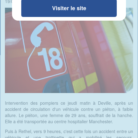
19/09/2024 - 13:42 -
Rédigé par Candide Blomme
Visiter le site
Intervention des pompiers ce jeudi matin à Deville, après un
accident de circulation d'un véhicule contre un piéton, à faible
allure. Le piéton, une femme de 29 ans, souffrait de la hanche.
Elle a été transportée au centre hospitalier Manchester.
Puis à Rethel, vers 9 heures, c'est cette fois un accident entre un
véhicule et une trottinette qui a mobilisé les secours.