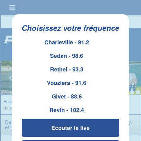
Connexion
|
Créer un compte
Choisissez votre fréquence
Charleville - 91.2
Sedan - 98.6
Rethel - 93.3
Vouziers - 91.6
Givet - 88.6
Accueil
»
Infos Ardennes
» Deux femmes blessées à la hanche,
dans deux accidents et lieux différents
Revin - 102.4
Deux femmes blessées à la hanche, dans deux accidents
et lieux différents
Ecouter le live