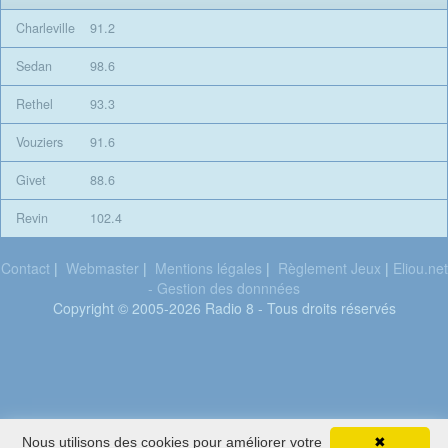
Charleville
91.2
Sedan
98.6
Rethel
93.3
Vouziers
91.6
Givet
88.6
Revin
102.4
Contact
|
Webmaster
|
Mentions légales
|
Règlement Jeux
|
Eliou.net
- Gestion des donnnées
Copyright © 2005-2026 Radio 8 - Tous droits réservés
Olivia
Nous utilisons des cookies pour améliorer votre
✖