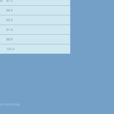
le
91.2
98.6
93.3
91.6
88.6
102.4
des donnnées