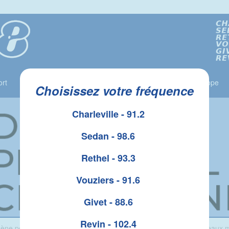
rt
Jeux
Liste des Gagnants
Le Top 10
Horoscope
Choisissez votre fréquence
Charleville - 91.2
Sedan - 98.6
Rethel - 93.3
Vouziers - 91.6
Givet - 88.6
Revin - 102.4
ène pour le tribunal judiciaire des Ardennes qui accueille 9 nouveaux m