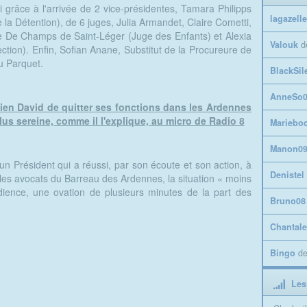
grâce à l'arrivée de 2 vice-présidentes, Tamara Philipps
lagazelle
e la Détention), de 6 juges, Julia Armandet, Claire Cometti,
 De Champs de Saint-Léger (Juge des Enfants) et Alexia
Valouk
d
ction). Enfin, Sofian Anane, Substitut de la Procureure de
u Parquet.
BlackSil
AnneSo0
vien David de quitter ses fonctions dans les Ardennes
us sereine, comme il l'explique, au micro de Radio 8
Mariebo
Manon0
é un Président qui a réussi, par son écoute et son action, à
Denistel
les avocats du Barreau des Ardennes, la situation « moins
'audience, une ovation de plusieurs minutes de la part des
Bruno08
Chantale
Bingo
d
Les