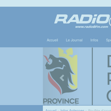
Accueil
Le Journal
Infos
Spo
Accueil
»
Infos Ardennes
» Bouffée d'oxyg