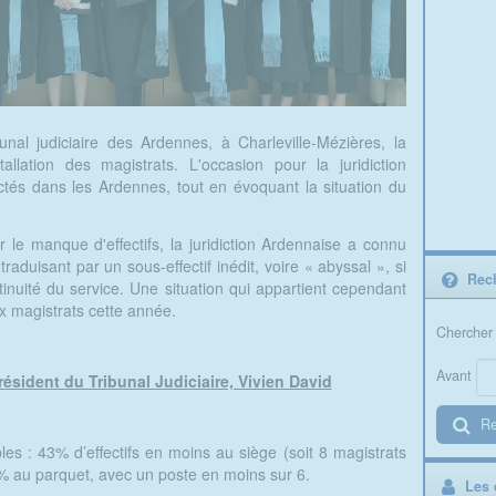
nal judiciaire des Ardennes, à Charleville-Mézières, la
stallation des magistrats. L'occasion pour la juridiction
ectés dans les Ardennes, tout en évoquant la situation du
 le manque d'effectifs, la juridiction Ardennaise a connu
raduisant par un sous-effectif inédit, voire « abyssal », si
Rech
tinuité du service. Une situation qui appartient cependant
x magistrats cette année.
Chercher 
Avant
résident du Tribunal Judiciaire, Vivien David
Re
bles : 43% d’effectifs en moins au siège (soit 8 magistrats
% au parquet, avec un poste en moins sur 6.
Les d