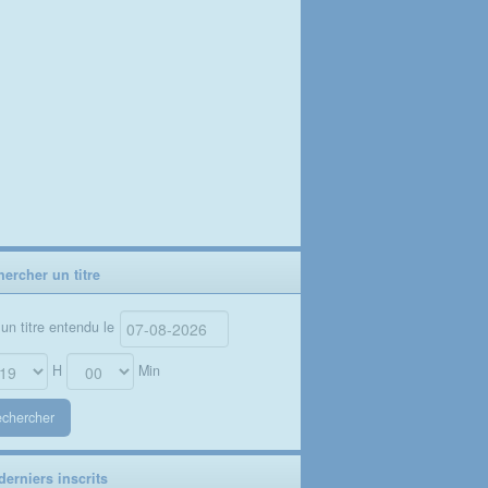
ercher un titre
un titre entendu le
H
Min
chercher
erniers inscrits