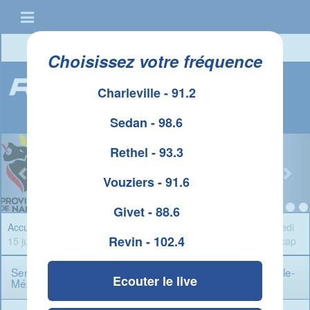
Connexion
|
Créer un compte
Choisissez votre fréquence
Charleville - 91.2
Sedan - 98.6
Rethel - 93.3
Vouziers - 91.6
Givet - 88.6
Accueil
»
Infos Ardennes
» Sensibilisation au handicap ce samedi
Revin - 102.4
15 juin à Charleville-Mézières, à l'occasion de la Nuit du Handicap
Sensibilisation au handicap ce samedi 15 juin à Charleville-
Ecouter le live
Mézières, à l'occasion de la Nuit du Handicap