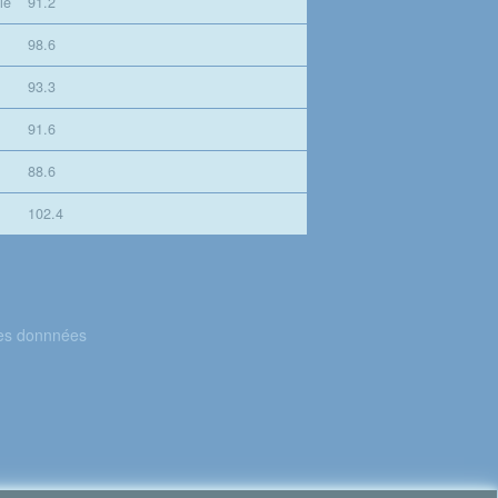
le
91.2
98.6
93.3
91.6
88.6
102.4
des donnnées