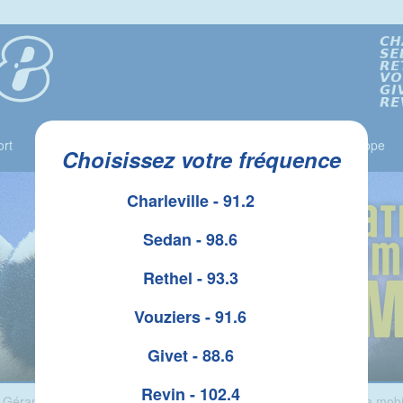
rt
Jeux
Liste des Gagnants
Le Top 10
Horoscope
Choisissez votre fréquence
Charleville - 91.2
Sedan - 98.6
Rethel - 93.3
Vouziers - 91.6
Givet - 88.6
Revin - 102.4
 Gérant des Ambulances des Isles et des Taxis du Lac, réagit à la mobil