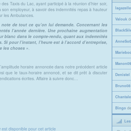
des Taxis du Lac, ayant participé à la réunion d’hier soir,
lagazelle
 à son employeur, à savoir des indemnités repas à hauteur
ur les Ambulances.
Valouk
d
 note de tout ce qu’on lui demande. Concernant les
entés l’année dernière. Une prochaine augmentation
BlackSil
 sur blanc dans le compte-rendu, quant aux indemnités
AnneSo0
Si pour l’instant, l’heure est à l’accord d’entreprise,
ire les choses »
.
Mariebo
Manon0
’amplitude horaire annoncée dans notre précédent article
si que le taux-horaire annoncé, et se dit prêt à discuter
Denistel
endications écrites. Affaire à suivre donc…
Bruno08
Chantale
Bingo
d
Les
 est disponible pour cet article