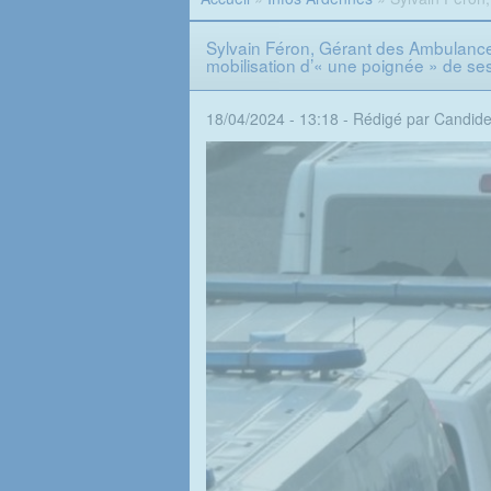
Sylvain Féron, Gérant des Ambulances 
mobilisation d’« une poignée » de ses
18/04/2024 - 13:18 -
Rédigé par Candid