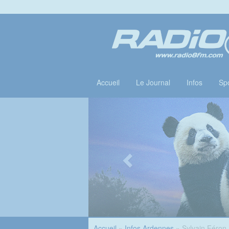
Accueil
Le Journal
Infos
Spo
Accueil
»
Infos Ardennes
» Sylvain Féron,