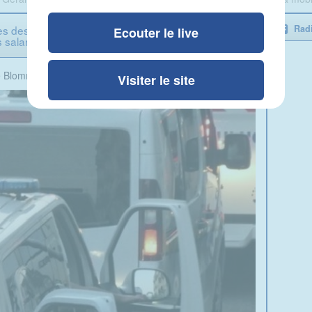
des Isles et des Taxis du Lac, réagit à la
Radi
Ecouter le live
 salariés
e Blomme
Visiter le site