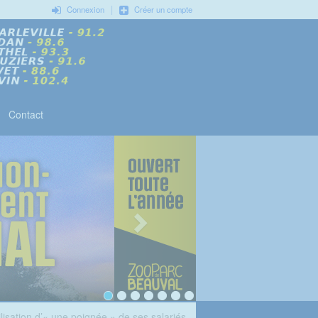
|
Connexion
Créer un compte
Contact
isation d’« une poignée » de ses salariés