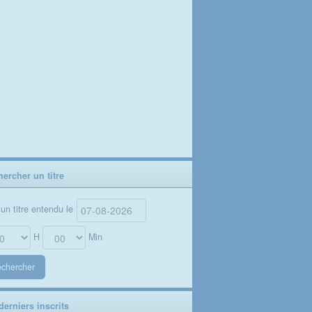
ercher un titre
un titre entendu le
H
Min
chercher
erniers inscrits