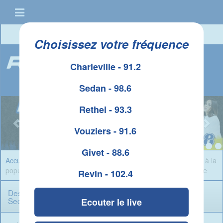
Connexion
|
Créer un compte
Choisissez votre fréquence
Charleville - 91.2
Sedan - 98.6
Rethel - 93.3
Vouziers - 91.6
Givet - 88.6
Accueil
»
Infos Ardennes
» Des Aides de la CAF plus adaptées à la
population Sedanaise grâce à la Convention Territoriale Globale
Revin - 102.4
Des Aides de la CAF plus adaptées à la population
Sedanaise grâce à la Convention Territoriale Globale
Ecouter le live