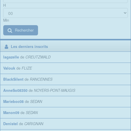
H
Min
Rechercher
Les derniers inscrits
lagazelle
de
CREUTZWALD
Valouk
de
FLIZE
BlackSilent
de
RANCENNES
AnneSo08350
de
NOYERS-PONT-MAUGIS
Marieboc08
de
SEDAN
Manon09
de
SEDAN
Denistel
de
CARIGNAN