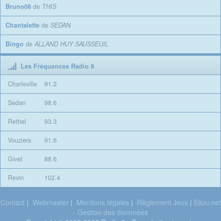
Bruno08
de
THIS
Chantalette
de
SEDAN
Bingo
de
ALLAND HUY SAUSSEUIL
Les Fréquences Radio 8
Charleville
91.2
Sedan
98.6
Rethel
93.3
Vouziers
91.6
Givet
88.6
Revin
102.4
Contact
|
Webmaster
|
Mentions légales
|
Règlement Jeux
|
Eliou.net
- Gestion des donnnées