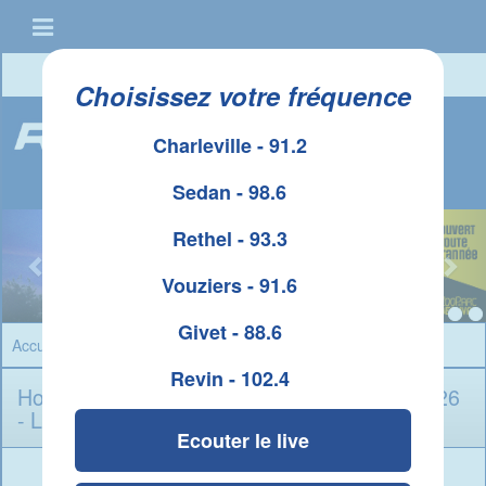
Connexion
|
Créer un compte
Choisissez votre fréquence
Charleville - 91.2
Sedan - 98.6
Rethel - 93.3
Vouziers - 91.6
Givet - 88.6
Accueil
»
Horoscope
» Scorpion
Revin - 102.4
Horoscope Scorpion du Samedi 8 Aoï¿½t 2026
- L'horoscope du jour
Ecouter le live