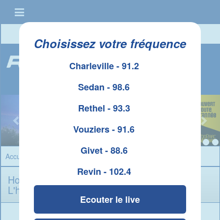
Connexion
|
Créer un compte
Choisissez votre fréquence
Charleville - 91.2
Sedan - 98.6
Rethel - 93.3
Vouziers - 91.6
Givet - 88.6
Accueil
»
Horoscope
» Balance
Revin - 102.4
Horoscope Balance du Jeudi 6 Aoï¿½t 2026 -
L'horoscope du jour
Ecouter le live