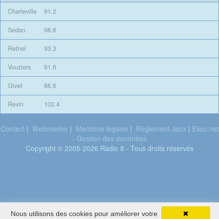
Charleville
91.2
Sedan
98.6
Rethel
93.3
Vouziers
91.6
Givet
88.6
Revin
102.4
Contact
|
Webmaster
|
Mentions légales
|
Règlement Jeux
|
Eliou.net
- Gestion des donnnées
Copyright © 2005-2026 Radio 8 - Tous droits réservés
Julien Lieb
Nous utilisons des cookies pour améliorer votre
✖