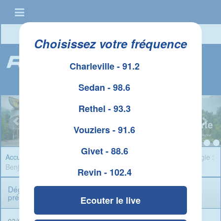
Connexion
|
Créer un compte
Choisissez votre fréquence
Charleville - 91.2
Sedan - 98.6
Rethel - 93.3
Vouziers - 91.6
Givet - 88.6
Accueil
»
Infos Ardennes
» Dégustation de vins, cours d’œnologie :
Benjamin Gallot présente sa cave à vins à Corbion
Revin - 102.4
Dégustation de vins, cours d’œnologie : Benjamin Gallot
présente sa cave à vins à Corbion
Ecouter le live