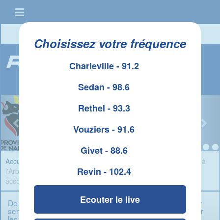
Connexion
|
Créer un compte
Choisissez votre fréquence
Charleville - 91.2
Sedan - 98.6
Rethel - 93.3
Vouziers - 91.6
Givet - 88.6
Accueil
»
Infos Ardennes
» De l'enfer des violences conjugales à
Revin - 102.4
l'Arbre de Vie, pour sensibiliser aux violences intra-familiales et
accompagner les victimes
Ecouter le live
De l'enfer des violences conjugales à l'Arbre de Vie, pour
sensibiliser aux violences intra-familiales et accompagner
les victimes