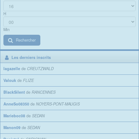
H
Min
Rechercher
Les derniers inscrits
lagazelle
de
CREUTZWALD
Valouk
de
FLIZE
BlackSilent
de
RANCENNES
AnneSo08350
de
NOYERS-PONT-MAUGIS
Marieboc08
de
SEDAN
Manon09
de
SEDAN