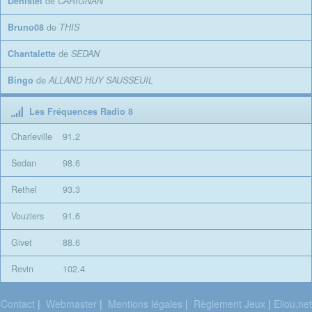
Denistel
de
CARIGNAN
Bruno08
de
THIS
Chantalette
de
SEDAN
Bingo
de
ALLAND HUY SAUSSEUIL
Les Fréquences Radio 8
Charleville
91.2
Sedan
98.6
Rethel
93.3
Vouziers
91.6
Givet
88.6
Revin
102.4
Contact
|
Webmaster
|
Mentions légales
|
Règlement Jeux
|
Eliou.net