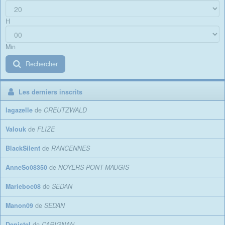
H
Min
Rechercher
Les derniers inscrits
lagazelle
de
CREUTZWALD
Valouk
de
FLIZE
BlackSilent
de
RANCENNES
AnneSo08350
de
NOYERS-PONT-MAUGIS
Marieboc08
de
SEDAN
Manon09
de
SEDAN
Denistel
de
CARIGNAN