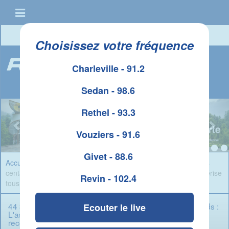
Connexion
|
Créer un compte
Choisissez votre fréquence
Charleville - 91.2
Sedan - 98.6
Rethel - 93.3
Vouziers - 91.6
Givet - 88.6
Accueil
»
Infos Ardennes
» 44 300 roses, 133 122 euros et des
centaines de motards : L'association Une Rose en Espoir pulvérise
Revin - 102.4
tous les records dans les Ardennes
44 300 roses, 133 122 euros et des centaines de motards :
Ecouter le live
L'association Une Rose en Espoir pulvérise tous les
records dans les Ardennes