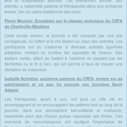
jeux et d'expression sportive. Cet événement annuel, tant
attendu, a rassemblé patients et thérapeutes dans une ambiance
festive, loin du cadre traditionnel des soins.
Pierre Meunier, Encadrant sur le plateau technique du CRFA
de Charleville-Mézières
Cette année encore, la journée a été marquée par une joie
contagieuse, où l'effort et le rire étaient au cœur des activités. Les
participants ont pu s'adonner à diverses activités sportives
adaptées, mettant en lumière les capacités de chacun. Des
ateliers variés, allant du basket à l'escrime en passant par les
fléchettes ou le tir à l'arc, qui ont permis à tous de trouver une
discipline où s'épanouir.
Isabelle Schmitts, ancienne patiente du CRFA, revient sur sa
participation et ce que lui procure ces journées Sport
Adapté
Les thérapeutes, quant à eux, ont joué un rôle clé en
accompagnant et en encourageant les patients tout au long de la
journée, dans une atmosphère bienveillante et motivante,
essentielle pour que chacun puisse repousser ses limites. Ces
moments de reconnaissance ont souligné l'importance de