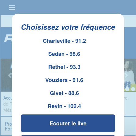
Connexion
|
Créer un compte
Choisissez votre fréquence
Charleville - 91.2
Sedan - 98.6
Rethel - 93.3
Vouziers - 91.6
Givet - 88.6
Accueil
»
Infos Ardennes
» Promotion du sport adapté au Centre
de Réadaptation Fonctionnelle pour Adultes de Charleville-
Revin - 102.4
Mézières
Ecouter le live
Promotion du sport adapté au Centre de Réadaptation
Fonctionnelle pour Adultes de Charleville-Mézières