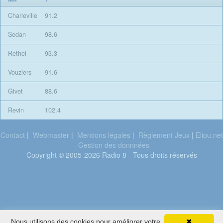
Charleville
91.2
Sedan
98.6
Rethel
93.3
Vouziers
91.6
Givet
88.6
Revin
102.4
Contact
|
Webmaster
|
Mentions légales
|
Règlement Jeux
|
Eliou.net
- Gestion des donnnées
Copyright © 2005-2026 Radio 8 - Tous droits réservés
Nous utilisons des cookies pour améliorer votre
✖