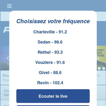
Connexion
|
Créer un compte
Choisissez votre fréquence
Charleville - 91.2
Sedan - 98.6
Rethel - 93.3
Vouziers - 91.6
Givet - 88.6
Accueil
»
Infos Ardennes
» Charleville-Mézières : Le maire, Boris
Ravignon souhaite faire la chasse aux dealers
Revin - 102.4
Charleville-Mézières : Le maire, Boris Ravignon souhaite
faire la chasse aux dealers
Ecouter le live